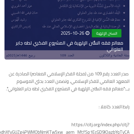
fbclid=IwY2xjawNq_5ZleHRuA2FlbQIxMABicmlkETFMSXNJTlp2RU