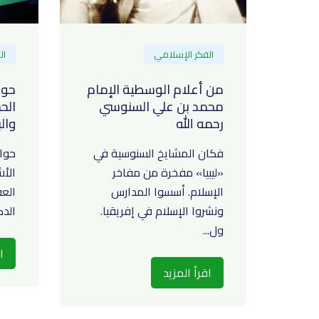
الفكر الإسلامي
ال
من أعلام الوسطية الإمام
حوا
محمد بن علي السنوسي
الح
رحمه الله
وال
فكان المشايخ السنوسية في
حوا
«ليبيا» مفخرة من مفاخر
الأش
الإسلام. أسسوا المدارس
العق
ونشروا الإسلام في إفريقيا.
الدك
ول...
ا
اقرأ المزيد