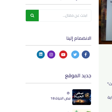
الانضمام إلينا
جديد الموقع
يث"
ية
نبض الحياة 18