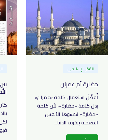
الفكر الإسلامي
ال
حضارة أم عمران
بين
الله
أُفضِّلُ استعمال كلمة «عمران»
كثر
بدل كلمة «حضارة»، لأن كلمة
بالد
«حضارة» تكسوها الأنفس
لكل 
المعجبة بزخرف الدنيا...
قيود