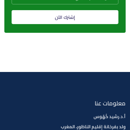
إشترك الآن
معلومات عنا
أ.د.رشيد كُهُوس
ولد بفرخانة إقليم الناظور، المغرب